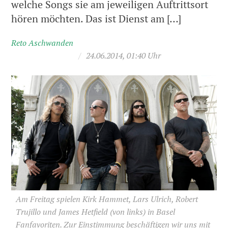
welche Songs sie am jeweiligen Auftrittsort
hören möchten. Das ist Dienst am […]
Reto Aschwanden
/
24.06.2014, 01:40 Uhr
Am Freitag spielen Kirk Hammet, Lars Ulrich, Robert
Trujillo und James Hetfield (von links) in Basel
Fanfavoriten. Zur Einstimmung beschäftigen wir uns mit