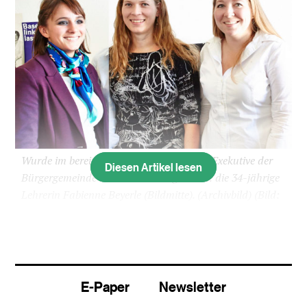
Wurde im bereits ersten Wahlgang in die Exekutive der
Diesen Artikel lesen
Bürgergemeinde der Stadt Basel gewählt: die 34-jährige
Lehrerin Fabienne Beyerle (Bildmitte). (Archivbild)
(Bild:
Hans Jörg Walter)
Die Freisinnigen haben weiterhin einen Sitz im
Basler Bürgerrat: Als Nachfolgerin von Paul von
Gunten wählte der Bürgergemeinderat am
E-Paper
Newsletter
Dienstag Fabienne Beyerle in die Exekutive der