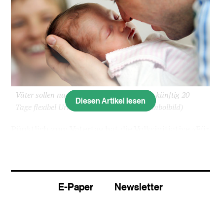
Väter sollen nach der Geburt ihres Kindes künftig 20
Diesen Artikel lesen
Tage flexibel Urlaub beziehen können. (Symbolbild)
Pünktlich zum Vatertag hat die Volksinitiative «Für
einen vernünftigen Vaterschaftsurlaub – zum
Nutzen der ganzen Familie» das Ziel von 120’000
Unterschriften geschafft. Eingereicht wird sie im
Sommer, wie der Verein «Vaterschaftsurlaub
E-Paper
Newsletter
jetzt!» am Samstag bekannt gab.
«Der Vaterschaftsurlaub ist in der Bevölkerung auf