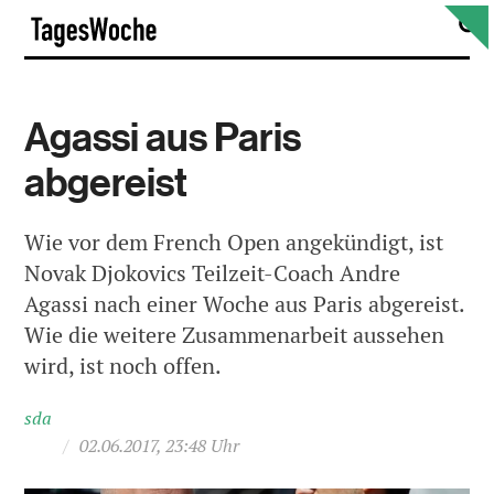
Skip
S
TagesWoche
to
content
Agassi aus Paris
abgereist
Wie vor dem French Open angekündigt, ist
Novak Djokovics Teilzeit-Coach Andre
Agassi nach einer Woche aus Paris abgereist.
Wie die weitere Zusammenarbeit aussehen
wird, ist noch offen.
sda
/
02.06.2017, 23:48 Uhr