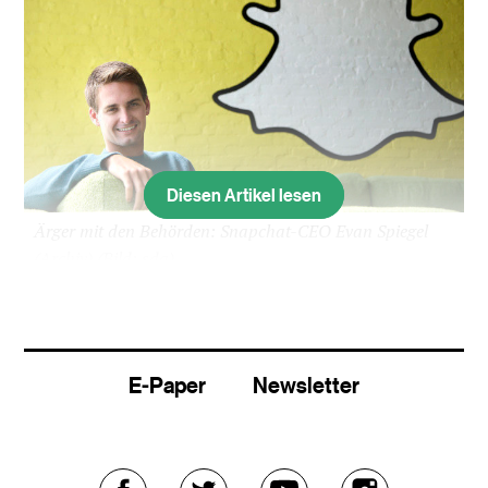
Diesen Artikel lesen
Ärger mit den Behörden: Snapchat-CEO Evan Spiegel
(Archiv)
(Bild: sda)
Die besonders bei Jugendlichen beliebte Foto-App
Snapchat hat den Zorn einer US-Behörde auf sich
gezogen und muss den Dienst überarbeiten. Die
E-Paper
Newsletter
Federal Trade Commission (FTC) warf Snapchat
am Donnerstag vor, zu lasch mit Datenschutz und
Sicherheit umgegangen zu sein.