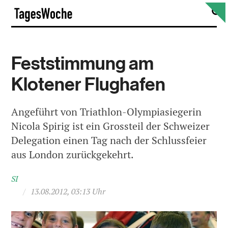
Skip
S
TagesWoche
to
content
Feststimmung am
Klotener Flughafen
Angeführt von Triathlon-Olympiasiegerin
Nicola Spirig ist ein Grossteil der Schweizer
Delegation einen Tag nach der Schlussfeier
aus London zurückgekehrt.
SI
/
13.08.2012, 03:13 Uhr