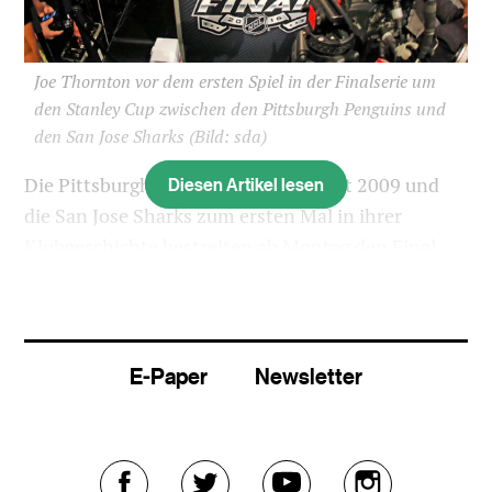
Joe Thornton vor dem ersten Spiel in der Finalserie um
den Stanley Cup zwischen den Pittsburgh Penguins und
den San Jose Sharks
(Bild: sda)
Diesen Artikel lesen
Die Pittsburgh Penguins erstmals seit 2009 und
die San Jose Sharks zum ersten Mal in ihrer
Klubgeschichte bestreiten ab Montag den Final
um den Stanley Cup.
Speziell wird die Finalserie der National Hockey
League (NHL) insbesondere für Patrick Marleau
E-Paper
Newsletter
und Joe Thornton, die zwei routiniertesten
Stürmer der San Jose Sharks. Marleau spielt für die
Sharks, seit er 1997 als zweiter Spieler gedraftet
worden ist. Er bestritt schon 1576 Partien für San