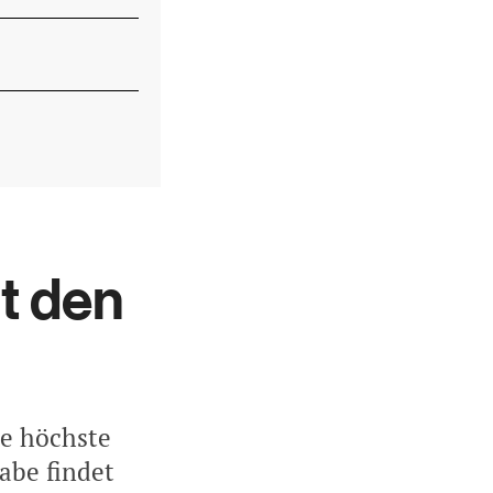
t den
ie höchste
abe findet