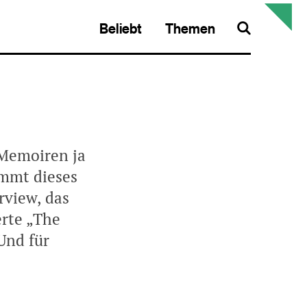
Beliebt
Themen
Search
 Memoiren ja
ommt dieses
rview, das
rte „The
Und für