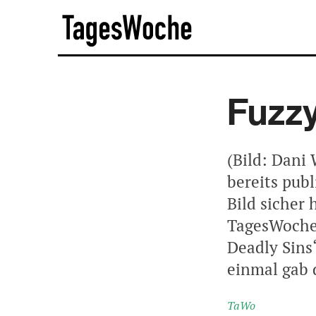
Skip
TagesWoche
to
content
Fuzzy
(Bild: Dani 
bereits pub
Bild sicher
TagesWoche-
Deadly Sins
einmal gab d
TaWo