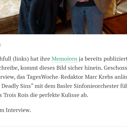
)
full (links) hat ihre
Memoiren
ja bereits publizie
schreibe, kommt dieses Bild sicher hinein. Geschos
rview, das TagesWoche-Redaktor Marc Krebs anläs
 Deadly Sins“ mit dem Basler Sinfonieorchester füh
 Trois Rois die perfekte Kulisse ab.
m Interview.