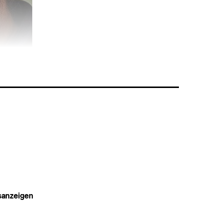
t am 13.
chaft für
 einzigartigen
il, der
sanzeigen
e
.