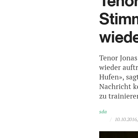
Teno
Stim
wiede
Tenor Jonas
wieder auft
Hufen», sag
Nachricht k
zu trainiere
sda
/
10.10.2016