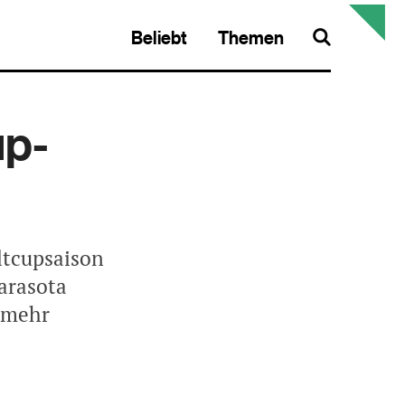
Beliebt
Themen
Search
up-
ltcupsaison
arasota
 mehr