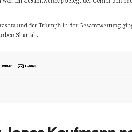
 war. Im Gesamtweltcup belegt der Genfer den ebe
arasota und der Triumph in der Gesamtwertung gin
orben Sharrah.
Twitter
E-Mail