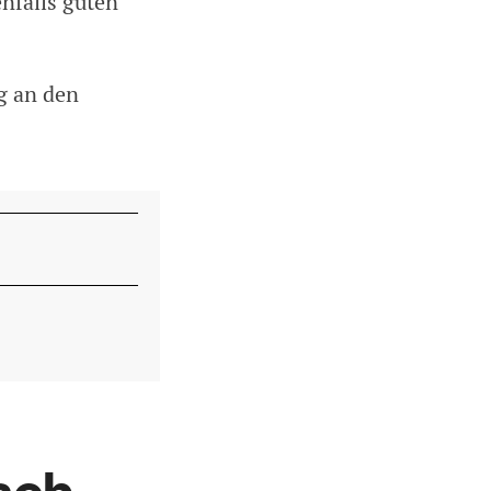
nfalls guten
g an den