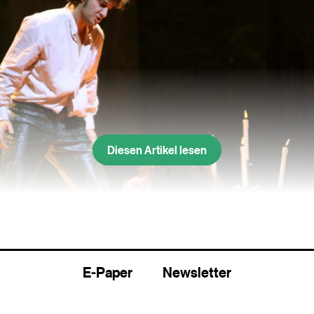
Diesen Artikel lesen
E-Paper
Newsletter
aufmann - hier an der Scala als Don José in «Carmen» - hofft, na
n bald das Training wieder aufnehmen zu können. (Archivbild)
(