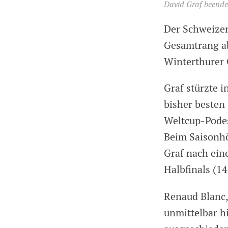
David Graf beende
Der Schweizer
Gesamtrang ab
Winterthurer 
Graf stürzte i
bisher besten 
Weltcup-Podes
Beim Saisonhö
Graf nach ein
Halbfinals (14
Renaud Blanc, 
unmittelbar hi