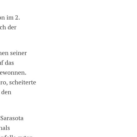
on im 2.
ch der
nen seiner
uf das
 gewonnen.
o, scheiterte
 den
 Sarasota
nals