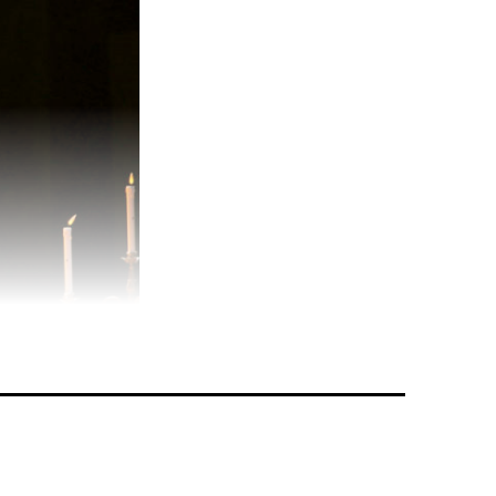
ch
Bild: sda)