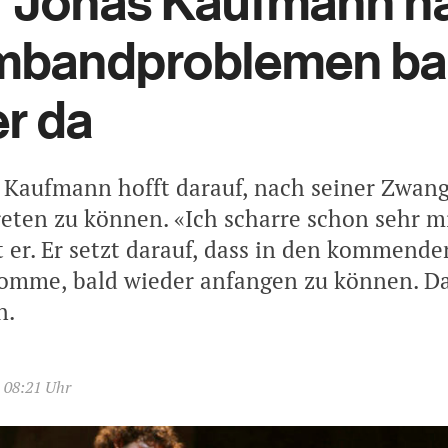
r Jonas Kaufmann n
mbandproblemen ba
r da
 Kaufmann hofft darauf, nach seiner Zwan
reten zu können. «Ich scharre schon sehr m
t er. Er setzt darauf, dass in den kommende
omme, bald wieder anfangen zu können. Da
n.
, 08:21 Uhr