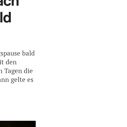
ach
ld
gspause bald
it den
n Tagen die
nn gelte es