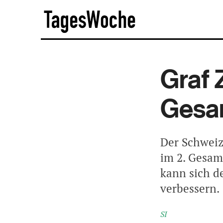
Skip
TagesWoche
to
content
Graf 
Gesa
Der Schweiz
im 2. Gesam
kann sich d
verbessern.
SI