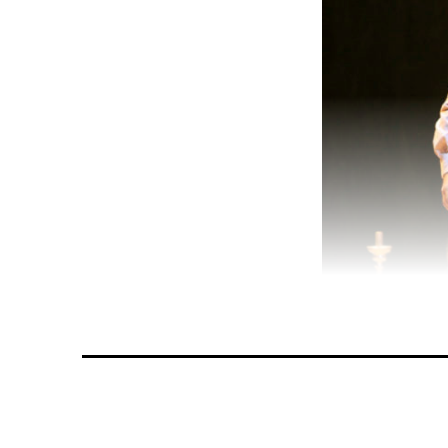
Star-Tenor Jonas K
Stimmbandprobleme