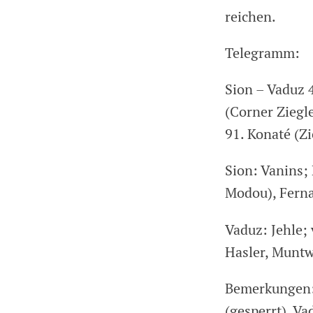
reichen.
Telegramm:
Sion – Vaduz 4
(Corner Ziegle
91. Konaté (Zi
Sion: Vanins; 
Modou), Fernan
Vaduz: Jehle; 
Hasler, Muntwi
Bemerkungen: 
(gesperrt), Va