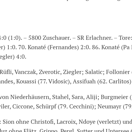
:0 (1:0). – 5800 Zuschauer. – SR Erlachner. – Tore
r) 1:0. 70. Konaté (Fernandes) 2:0. 86. Konaté (Pa
egler) 4:0.
Rüfli, Vanczak, Zverotic, Ziegler; Salatic; Follonier 
des, Kouassi (77. Vidosic), Assifuah (62. Carlitos)
von Niederhäusern, Stahel, Sara, Aliji; Burgmeier (
ler, Ciccone, Schürpf (79. Cecchini); Neumayr (79.
Sion ohne Christofi, Lacroix, Ndoye (verletzt) und
duz ohne Flätz, Grippo, Pergl, Sutter und Untersee (a