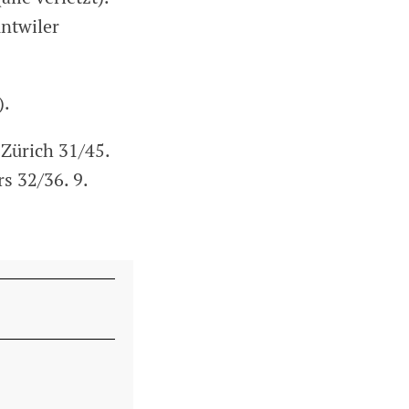
untwiler
).
 Zürich 31/45.
rs 32/36. 9.