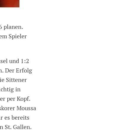
6 planen.
em Spieler
sel und 1:2
h. Der Erfolg
e Sittener
chtig in
er per Kopf.
pskorer Moussa
r es bereits
 St. Gallen.