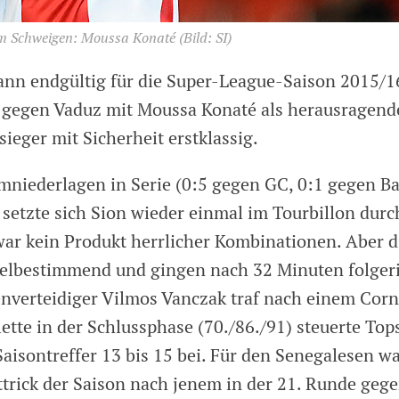
m Schweigen: Moussa Konaté
(Bild: SI)
ann endgültig für die Super-League-Saison 2015/1
gegen Vaduz mit Moussa Konaté als herausragend
sieger mit Sicherheit erstklassig.
mniederlagen in Serie (0:5 gegen GC, 0:1 gegen Ba
setzte sich Sion wieder einmal im Tourbillon durc
ar kein Produkt herrlicher Kombinationen. Aber di
ielbestimmend und gingen nach 32 Minuten folgeri
nverteidiger Vilmos Vanczak traf nach einem Corn
lette in der Schlussphase (70./86./91) steuerte To
aisontreffer 13 bis 15 bei. Für den Senegalesen wa
trick der Saison nach jenem in der 21. Runde gegen