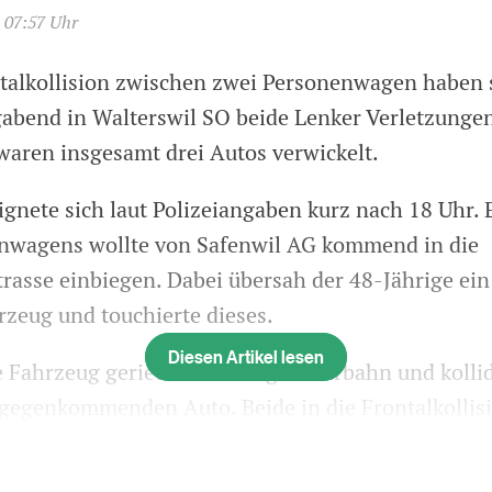
, 07:57 Uhr
ntalkollision zwischen zwei Personenwagen haben 
gabend in Walterswil SO beide Lenker Verletzunge
 waren insgesamt drei Autos verwickelt.
ignete sich laut Polizeiangaben kurz nach 18 Uhr. 
nwagens wollte von Safenwil AG kommend in die
trasse einbiegen. Dabei übersah der 48-Jährige ein
zeug und touchierte dieses.
Diesen Artikel lesen
 Fahrzeug geriet auf die Gegenfahrbahn und kollid
gegenkommenden Auto. Beide in die Frontalkollis
enker mussten verletzt ins Spital gebracht werden