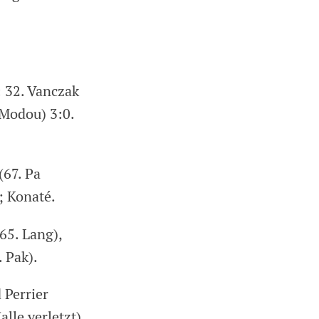
: 32. Vanczak
 Modou) 3:0.
(67. Pa
; Konaté.
65. Lang),
 Pak).
 Perrier
lle verletzt).