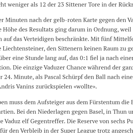
ht weniger als 12 der 23 Sittener Tore in der Rückr
vier Minuten nach der gelb-roten Karte gegen den V
e Höhe des Resultats ging darum in Ordnung, weil
h auf das Verteidigen beschränkte. Mit fünf Mittelf
e Liechtensteiner, den Sittenern keinen Raum zu 
ber eine Stunde lang auf, das 0:1 fiel ja nach eine
tion. Die einzige Vaduzer Chance während der gan
r 24. Minute, als Pascal Schürpf den Ball nach ein
Andris Vanins zurückspielen «wollte».
en muss dem Aufsteiger aus dem Fürstentum die B
artien. Bei den Niederlagen gegen Basel, in Thun 
te Vaduz elf Gegentreffer. Die Reserve von sechs P
für den Verbleib in der Super League trotz angesc