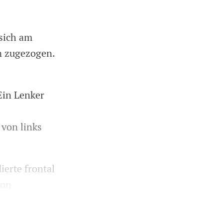
sich am
n zugezogen.
Ein Lenker
 von links
ierte frontal
ion
.