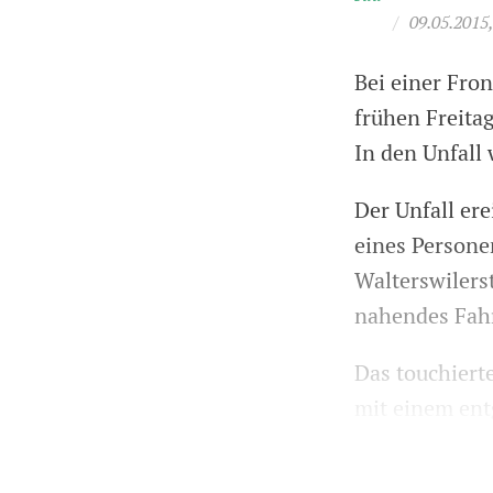
/
09.05.2015
Bei einer Fro
frühen Freita
In den Unfall
Der Unfall ere
eines Persone
Walterswilers
nahendes Fahr
Das touchierte
mit einem ent
involvierten L