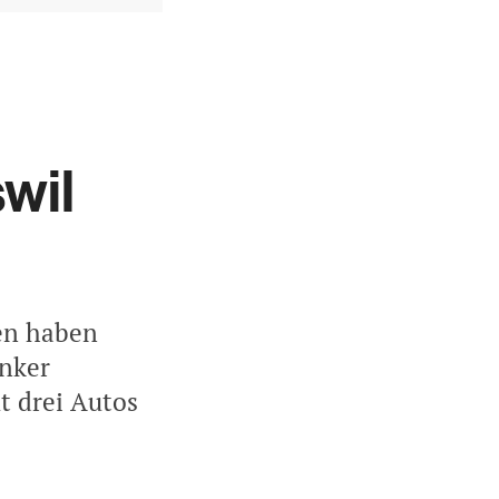
swil
en haben
enker
t drei Autos