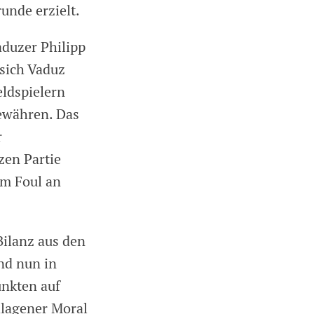
unde erzielt.
aduzer Philipp
 sich Vaduz
eldspielern
gewähren. Das
r
zen Partie
em Foul an
ilanz aus den
und nun in
unkten auf
hlagener Moral