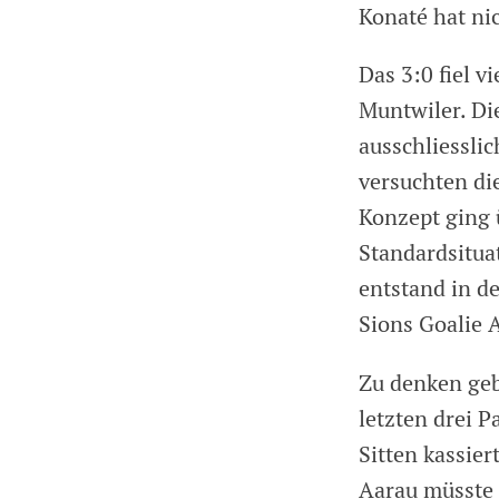
Konaté hat nic
Das 3:0 fiel 
Muntwiler. Di
ausschliesslic
versuchten di
Konzept ging ü
Standardsitua
entstand in de
Sions Goalie 
Zu denken geb
letzten drei P
Sitten kassier
Aarau müsste 