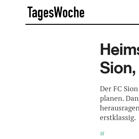
Skip
TagesWoche
to
content
Heims
Sion,
Der FC Sion
planen. Dan
herausragen
erstklassig.
SI