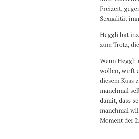
Freizeit, geg
Sexualität im
Heggli hat in
zum Trotz, di
Wenn Heggli m
wollen, wirft 
diesem Kuss z
manchmal selb
damit, dass se
manchmal will
Moment der In