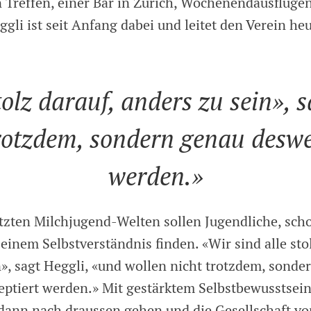
 Treffen, einer Bar in Zürich, Wochenendausflüge
ggli ist seit Anfang dabei und leitet den Verein heu
tolz darauf, anders zu sein», 
trotzdem, sondern genau deswe
werden.»
tzten Milchjugend-Welten sollen Jugendliche, sch
 einem Selbstverständnis finden. «Wir sind alle sto
n», sagt Heggli, «und wollen nicht trotzdem, sonde
ptiert werden.» Mit gestärktem Selbstbewusstsei
dann nach draussen gehen und die Gesellschaft v