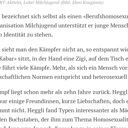
T-Aktivist, Leiter Milchjugend
(Bild: Eleni Kougionis)
bezeichnet sich selbst als einen «Berufshomosexu
anisation Milchjugend unterstützt er junge Mensc
n Identität zu stehen.
sieht man den Kämpfer nicht an, so entspannt wie
Kabar» sitzt, in der Hand eine Zigi, auf dem Tisch 
 führt viele Kämpfe. Mehr, als sich ein Mensch vor
lschaftlichen Normen entspricht und heterosexuell 
ampf liegt schon mehr als zehn Jahre zurück. Heggl
zwar einige Freundinnen, kurze Liebschaften, doch 
mmt nicht. Heggli fand Typen interessanter als M
den Buchstaben, der ihm zum Thema Homosexualitä