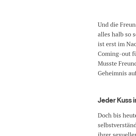
Und die Freun
alles halb so 
ist erst im Na
Coming-out fü
Musste Freund
Geheimnis au
Jeder Kuss i
Doch bis heute
selbstverstän
ihrer sexuelle