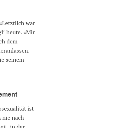
«Letztlich war
li heute. «Mir
ach dem
eranlassen.
sie seinem
atement
sexualität ist
n nie nach
eit, in der