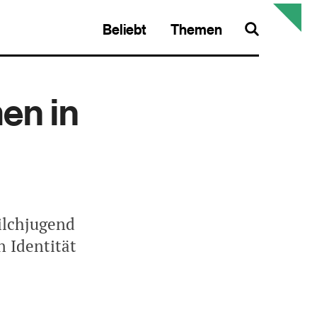
Beliebt
Themen
Search
en in
ilchjugend
n Identität