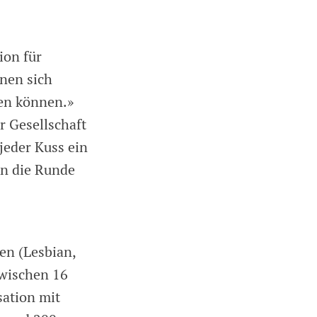
ion für
enen sich
len können.»
r Gesellschaft
 jeder Kuss ein
in die Runde
en (Lesbian,
zwischen 16
sation mit