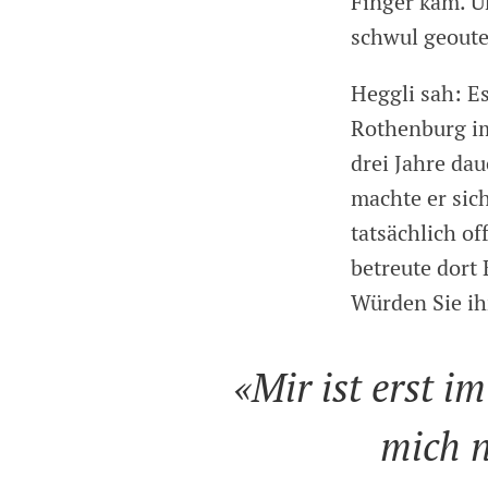
Finger kam. Un
schwul geoute
Heggli sah: E
Rothenburg im
drei Jahre dau
machte er sic
tatsächlich of
betreute dort
Würden Sie ih
«Mir ist erst im
mich 