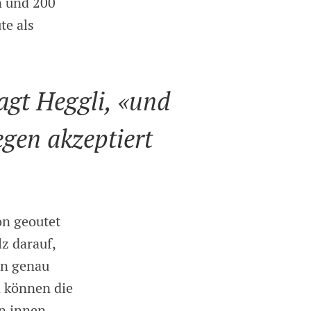
n und 200
te als
sagt Heggli, «und
gen akzeptiert
on geoutet
lz darauf,
rn genau
n können die
on innen