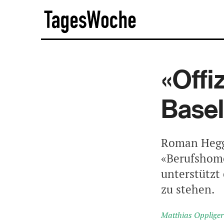
Skip
TagesWoche
to
content
«Offi
Basel
Roman Heggl
«Berufshomo
unterstützt 
zu stehen.
Matthias Oppliger