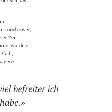
der sich als
in
 es noch zwei,
ser Zeit
ürde, würde er
Pfadi,
 sagen?
iel befreiter ich
habe.»