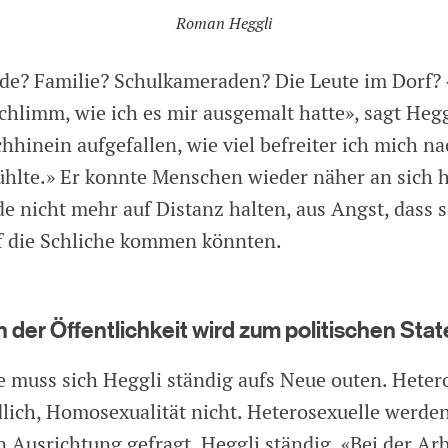
Roman Heggli
de? Familie? Schulkameraden? Die Leute im Dorf? 
schlimm, wie ich es mir ausgemalt hatte», sagt Hegg
chhinein aufgefallen, wie viel befreiter ich mich n
hlte.» Er konnte Menschen wieder näher an sich h
e nicht mehr auf Distanz halten, aus Angst, dass 
f die Schliche kommen könnten.
n der Öffentlichkeit wird zum politischen St
 muss sich Heggli ständig aufs Neue outen. Hetero
dlich, Homosexualität nicht. Heterosexuelle werde
n Ausrichtung gefragt, Heggli ständig. «Bei der Arb