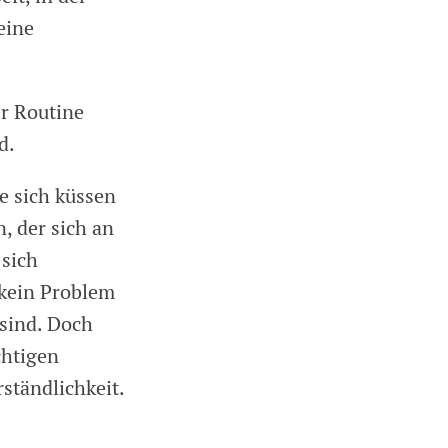
eine
er Routine
d.
e sich küssen
n, der sich an
 sich
 kein Problem
 sind. Doch
chtigen
ständlichkeit.