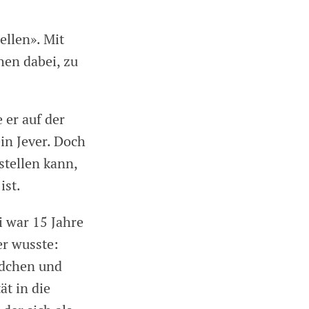
ellen». Mit
hen dabei, zu
 er auf der
ein Jever. Doch
stellen kann,
ist.
i war 15 Jahre
er wusste:
ädchen und
t in die