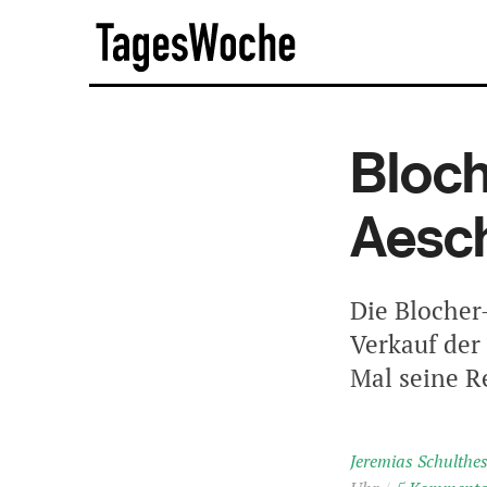
Skip
TagesWoche
to
content
Bloch
Aesc
Die Bloche
Verkauf der
Mal seine R
Jeremias Schulthe