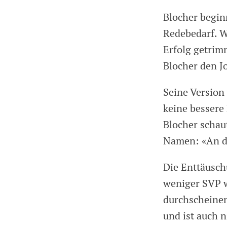
Blocher begin
Redebedarf. W
Erfolg getrim
Blocher den J
Seine Version
keine bessere 
Blocher schau
Namen: «An de
Die Enttäusch
weniger SVP w
durchscheinen
und ist auch n