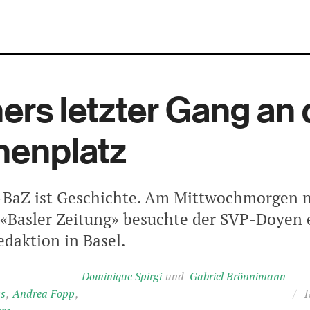
ers letzter Gang an
henplatz
r-BaZ ist Geschichte. Am Mittwochmorgen 
 «Basler Zeitung» besuchte der SVP-Doyen e
edaktion in Basel.
Dominique Spirgi
Gabriel Brönnimann
ss
Andrea Fopp
/
1