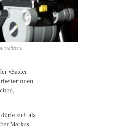
urnalisten.
m
der «Basler
arbeiterinnen
eiten,
dürfe sich als
aber Markus