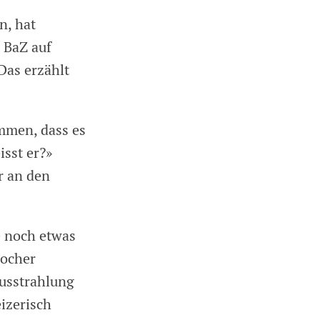
n, hat
 BaZ auf
Das erzählt
mmen, dass es
isst er?»
r an den
e noch etwas
locher
Ausstrahlung
eizerisch