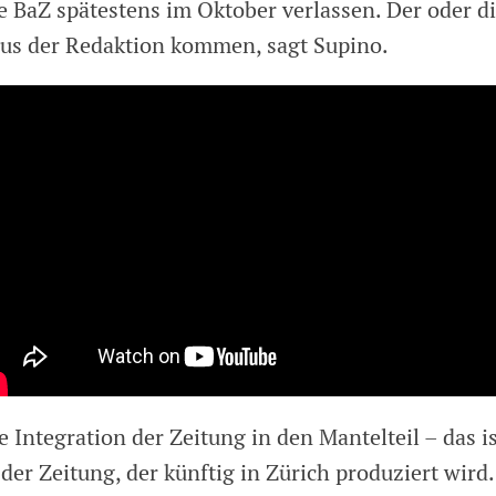
 BaZ spätestens im Oktober verlassen. Der oder d
aus der Redaktion kommen, sagt Supino.
 Integration der Zeitung in den Mantelteil – das is
 der Zeitung, der künftig in Zürich produziert wird