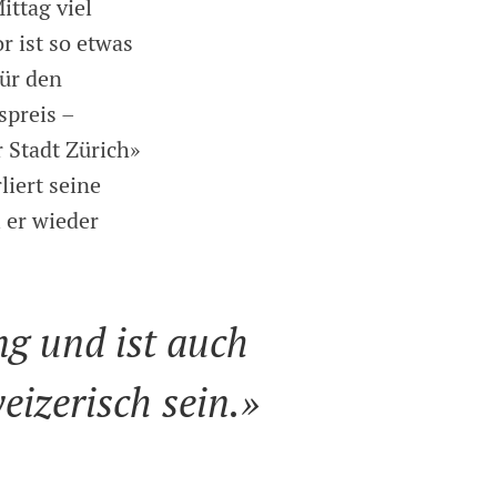
ttag viel
r ist so etwas
für den
spreis –
 Stadt Zürich»
liert seine
 er wieder
ng und ist auch
eizerisch sein.»