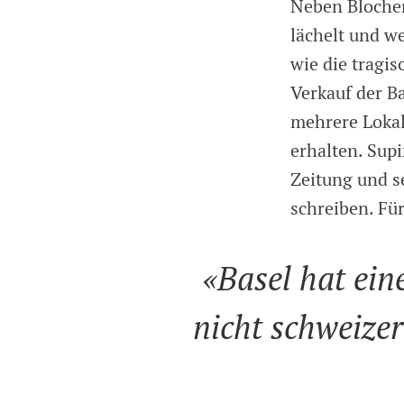
Neben Blocher
lächelt und w
wie die tragis
Verkauf der B
mehrere Lokal
erhalten. Supi
Zeitung und s
schreiben. Fü
«Basel hat ein
nicht schweizer