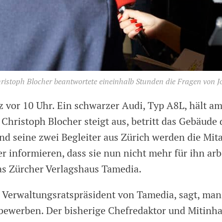
ristoph Blocher beantwortete eineinhalb Stunden die Fragen von Jo
z vor 10 Uhr. Ein schwarzer Audi, Typ A8L, hält a
Christoph Blocher steigt aus, betritt das Gebäude 
und seine zwei Begleiter aus Zürich werden die Mit
r informieren, dass sie nun nicht mehr für ihn arb
as Zürcher Verlagshaus Tamedia.
, Verwaltungsratspräsident von Tamedia, sagt, man 
bewerben. Der bisherige Chefredaktor und Mitinh