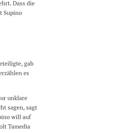
hrt. Dass die
t Supino
teiligte, gab
 erzählen es
nur unklare
ht sagen, sagt
ino will auf
Holt Tamedia