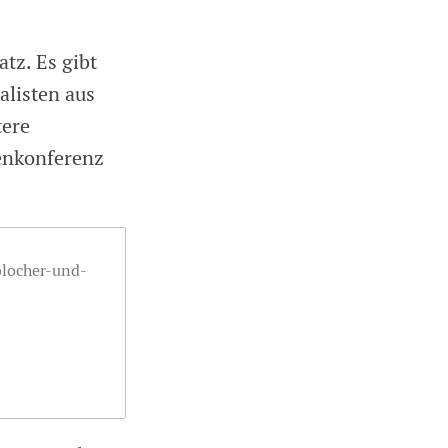
tz. Es gibt
alisten aus
tere
ienkonferenz
blocher-und-