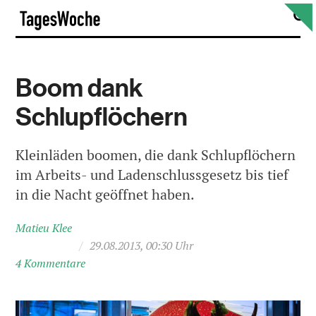
Skip
S
TagesWoche
to
content
Boom dank
Schlupflöchern
Kleinläden boomen, die dank Schlupflöchern
im Arbeits- und Ladenschlussgesetz bis tief
in die Nacht geöffnet haben.
Matieu Klee
/
29.08.2013, 00:30 Uhr
4 Kommentare