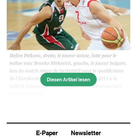
Stefan Petkovic, droite, le joueur suisse, lutte pour le
ballon avec Branko Mirkovich, gauche, le joueur bulgare,
lors du match retour de basketball pour la qualification
de l'EuroBasket 2015 ce dimanche 25 aout 2013 a la
Diesen Artikel lesen
salle St-Leonard a Fribourg. (KEY
(Bild: Keystone/Jean-
Christophe Bott)
Nach Miroslav Petkovic wird in der kommenden
Saison auch sein Bruder Stefan bei den Starwings
spielen. Das Birstaler Basket-Team hat mit dem
E-Paper
Newsletter
Zuzug des Schweizer Nationalspielers sein Kader