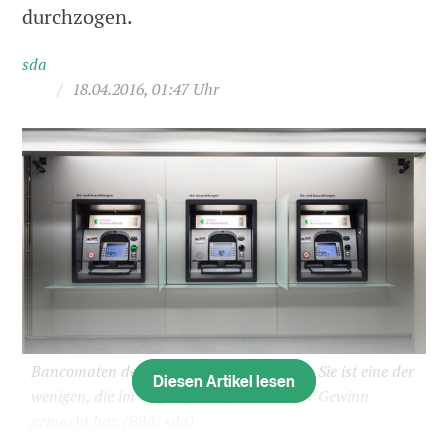
durchzogen.
sda
/
18.04.2016, 01:47 Uhr
Bancomaten der St. Galler Kantonalbank: Sie ist eine der
Diesen Artikel lesen
wenigen, die im vergangenen Jahr weniger Gewinn
gemacht hat.
(Bild: sda)