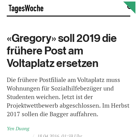
Skip
S
TagesWoche
to
content
«Gregory» soll 2019 die
frühere Post am
Voltaplatz ersetzen
Die frühere Postfiliale am Voltaplatz muss
Wohnungen für Sozialhilfebezüger und
Studenten weichen. Jetzt ist der
Projektwettbewerb abgeschlossen. Im Herbst
2017 sollen die Bagger auffahren.
Yen Duong
/
18.04.2016, 01:59 Uhr