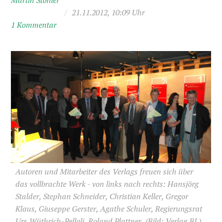
Martin Stohler
/
21.11.2012, 10:09 Uhr
1 Kommentar
Autoren und Mitarbeiter des Verlags freuen sich über
das vollbrachte Werk - von links nach rechts: Hansjörg
Stalder, Stephan Schneider, Christian Keller, Gregor
Klaus, Giuseppe Gerster, Agathe Schuler, Regierungsrat
Urs Wüthrich-Pelloli, Roland Plattner,
(Bild: Verlag BL)