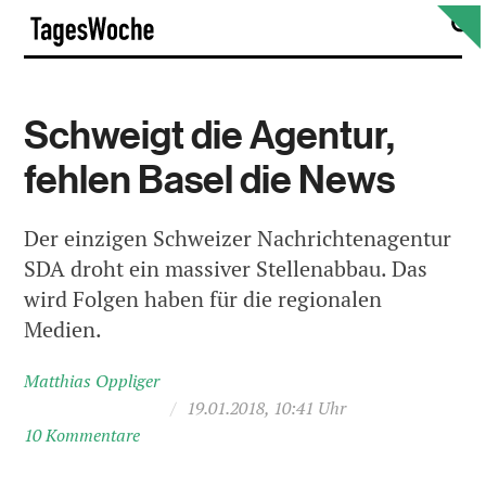
Skip
S
TagesWoche
to
content
Schweigt die Agentur,
fehlen Basel die News
Der einzigen Schweizer Nachrichtenagentur
SDA droht ein massiver Stellenabbau. Das
wird Folgen haben für die regionalen
Medien.
Matthias Oppliger
/
19.01.2018, 10:41 Uhr
10 Kommentare