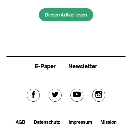
Diesen Artikel lesen
E-Paper
Newsletter
Externer
Externer
Externer
Externer
Link
Link
Link
Link
AGB
Datenschutz
Impressum
Mission
zu
zu
zu
zu