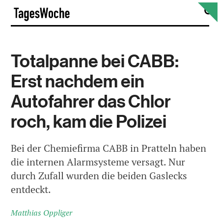
Skip
S
TagesWoche
to
content
Totalpanne bei CABB:
Erst nachdem ein
Autofahrer das Chlor
roch, kam die Polizei
Bei der Chemiefirma CABB in Pratteln haben
die internen Alarmsysteme versagt. Nur
durch Zufall wurden die beiden Gaslecks
entdeckt.
Matthias Oppliger