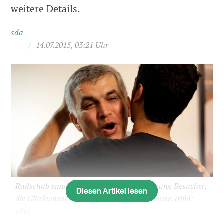
weitere Details.
sda
/
14.07.2015, 03:21 Uhr
Radschab empfängt nach seiner Begnadigung Besucher,
Diesen Artikel lesen
die Glückwünsche übringen, bei sich zu Hause.
(Bild:
sda)