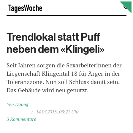
Skip
S
TagesWoche
to
content
Trendlokal statt Puff
neben dem «Klingeli»
Seit Jahren sorgen die Sexarbeiterinnen der
Liegenschaft Klingental 18 für Ärger in der
Toleranzzone. Nun soll Schluss damit sein.
Das Gebäude wird neu genutzt.
Yen Duong
/
14.07.2015, 03:21 Uhr
3 Kommentare