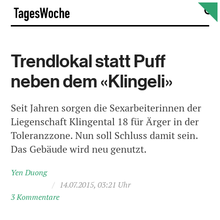
Skip
S
TagesWoche
to
content
Trendlokal statt Puff
neben dem «Klingeli»
Seit Jahren sorgen die Sexarbeiterinnen der
Liegenschaft Klingental 18 für Ärger in der
Toleranzzone. Nun soll Schluss damit sein.
Das Gebäude wird neu genutzt.
Yen Duong
/
14.07.2015, 03:21 Uhr
3 Kommentare