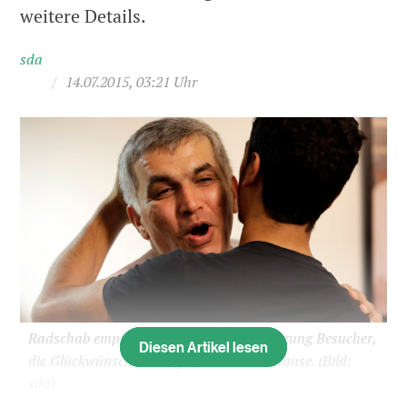
weitere Details.
sda
/
14.07.2015, 03:21 Uhr
Radschab empfängt nach seiner Begnadigung Besucher,
Diesen Artikel lesen
die Glückwünsche übringen, bei sich zu Hause.
(Bild:
sda)