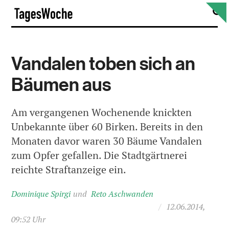
Skip
S
TagesWoche
to
content
Vandalen toben sich an
Bäumen aus
Am vergangenen Wochenende knickten
Unbekannte über 60 Birken. Bereits in den
Monaten davor waren 30 Bäume Vandalen
zum Opfer gefallen. Die Stadtgärtnerei
reichte Straftanzeige ein.
Dominique Spirgi
Reto Aschwanden
/
12.06.2014,
09:52 Uhr