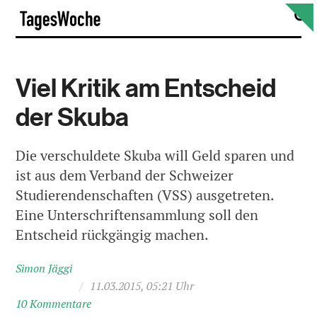
Skip
S
TagesWoche
to
content
Viel Kritik am Entscheid
der Skuba
Die verschuldete Skuba will Geld sparen und
ist aus dem Verband der Schweizer
Studierendenschaften (VSS) ausgetreten.
Eine Unterschriftensammlung soll den
Entscheid rückgängig machen.
Simon Jäggi
/
11.03.2015, 05:21 Uhr
10 Kommentare