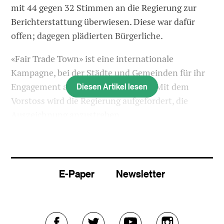
mit 44 gegen 32 Stimmen an die Regierung zur
Berichterstattung überwiesen. Diese war dafür
offen; dagegen plädierten Bürgerliche.
«Fair Trade Town» ist eine internationale
Kampagne, bei der Städte und Gemeinden für ihr
Engagement ausgezeichnet werden. Mit dem
Diesen Artikel lesen
Vorstoss wird die Regierung aufgefordert, die
Auszeichnung anzustreben.
Ziele sind unter anderem, dass in der Verwaltung
Fair-Trade-Kaffee getrunken wird, eine
Arbeitsgruppe zum Thema tagt und Läden und
E-Paper
Newsletter
Beizen Fair-Trade-Produkte verkaufen. Laut der
Motionärin sind damit nur bescheidene laufende
Kosten verbunden.