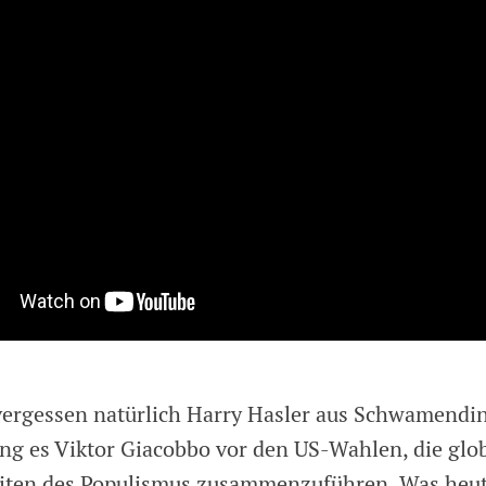
vergessen natürlich Harry Hasler aus Schwamendi
ng es Viktor Giacobbo vor den US-Wahlen, die glo
ten des Populismus zusammenzuführen. Was heut