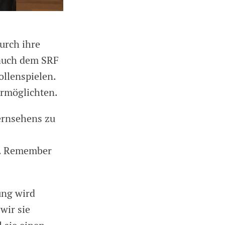
urch ihre
 auch dem SRF
ollenspielen.
ermöglichten.
ernsehens zu
t. Remember
ung wird
wir sie