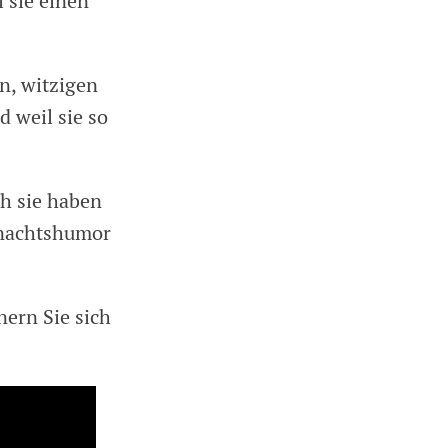
 sie einen
en, witzigen
 weil sie so
ch sie haben
snachtshumor
nern Sie sich