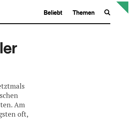
Beliebt
Themen
Search
ler
etztmals
tschen
lten. Am
sten oft,