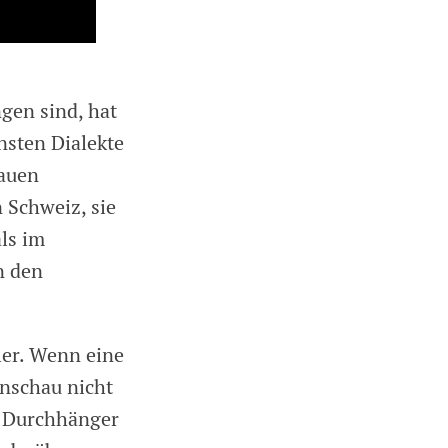
gen sind, hat
nsten Dialekte
rauen
n Schweiz, sie
als im
n den
ler. Wenn eine
enschau nicht
e Durchhänger