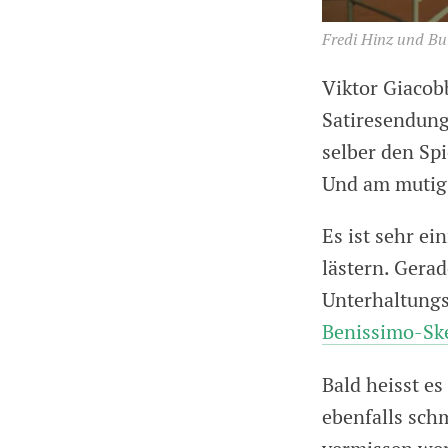
Fredi Hinz und Bur
Viktor Giacob
Satiresendung
selber den Sp
Und am mutigs
Es ist sehr e
lästern. Gera
Unterhaltungs
Benissimo-Sk
Bald heisst e
ebenfalls sch