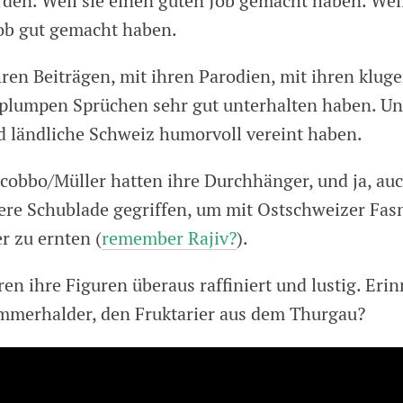
den. Weil sie einen guten Job gemacht haben. Weil
ob gut gemacht haben.
hren Beiträgen, mit ihren Parodien, mit ihren klug
plumpen Sprüchen sehr gut unterhalten haben. Und
d ländliche Schweiz humorvoll vereint haben.
acobbo/Müller hatten ihre Durchhänger, und ja, au
tere Schublade gegriffen, um mit Ostschweizer Fa
r zu ernten (
remember Rajiv?
).
en ihre Figuren überaus raffiniert und lustig. Erin
mmerhalder, den Fruktarier aus dem Thurgau?