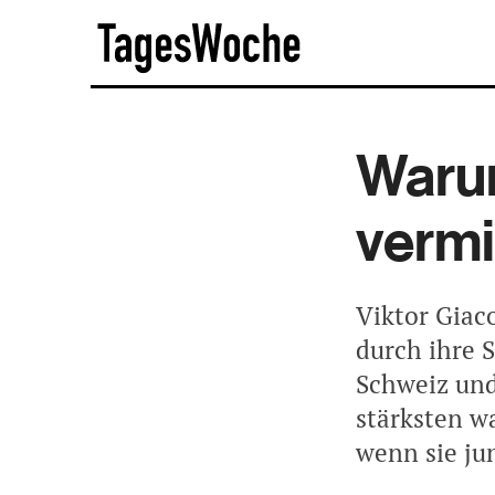
Skip
TagesWoche
to
content
Waru
verm
Viktor Giac
durch ihre 
Schweiz und
stärksten w
wenn sie ju