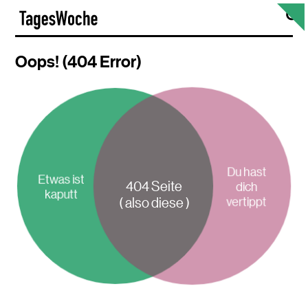
Skip
S
TagesWoche
to
content
Oops! (404 Error)
Du hast
Etwas ist
404 Seite
dich
kaputt
vertippt
( also diese )