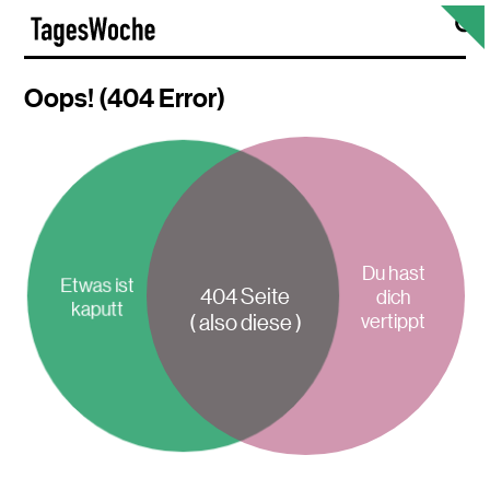
Skip
S
TagesWoche
to
content
Oops! (404 Error)
Du hast
Etwas ist
404 Seite
dich
kaputt
vertippt
( also diese )