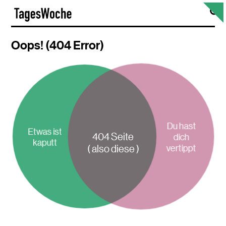
Skip
S
TagesWoche
to
content
Oops! (404 Error)
Du hast
Etwas ist
404 Seite
dich
kaputt
vertippt
( also diese )