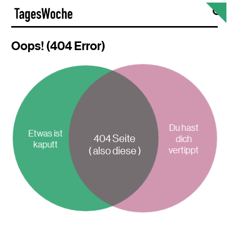
Skip
S
TagesWoche
to
content
Oops! (404 Error)
Du hast
Etwas ist
404 Seite
dich
kaputt
vertippt
( also diese )