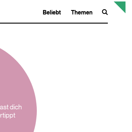
Beliebt
Themen
Search
ast dich
rtippt