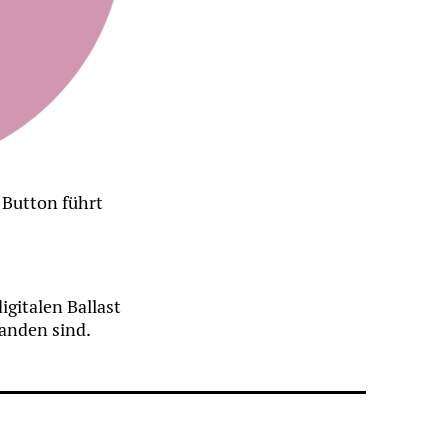
r Button führt
gitalen Ballast
handen sind.