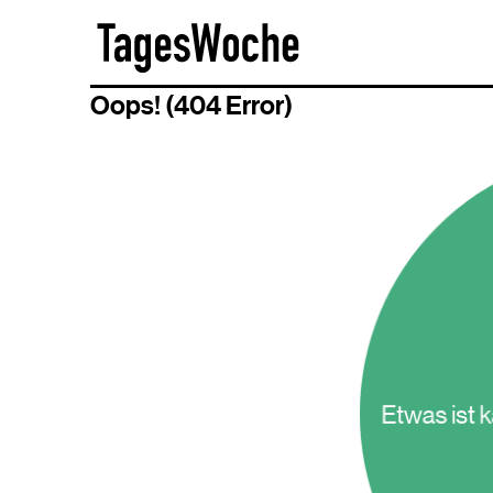
Skip
TagesWoche
to
content
Oops! (404 Error)
Etwas ist 