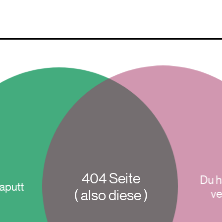
404 Seite
Du h
kaputt
( also diese )
ve