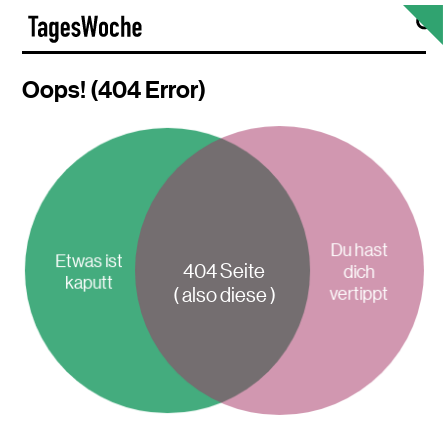
Skip
S
TagesWoche
to
content
Oops! (404 Error)
Du hast
Etwas ist
404 Seite
dich
kaputt
vertippt
( also diese )