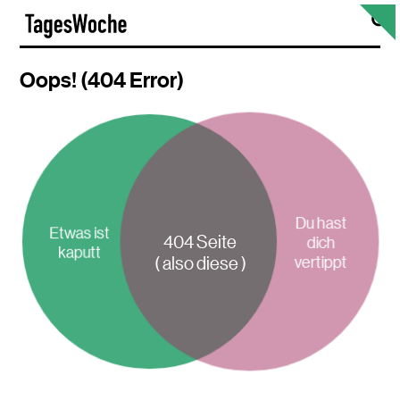
Skip
S
TagesWoche
to
content
Oops! (404 Error)
Du hast
Etwas ist
404 Seite
dich
kaputt
vertippt
( also diese )