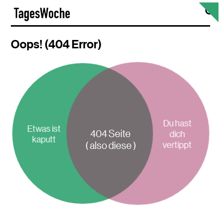
Skip
S
TagesWoche
to
content
Oops! (404 Error)
Du hast
Etwas ist
404 Seite
dich
kaputt
vertippt
( also diese )