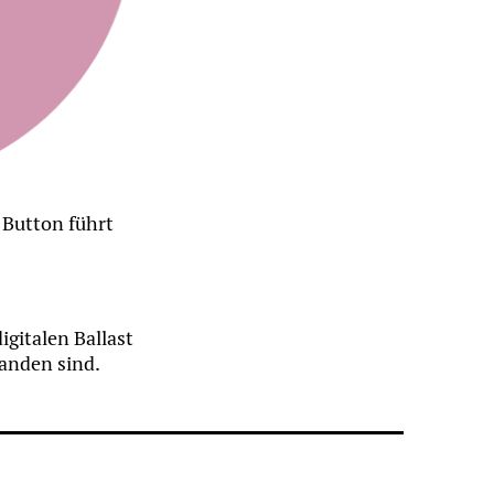
r Button führt
gitalen Ballast
handen sind.