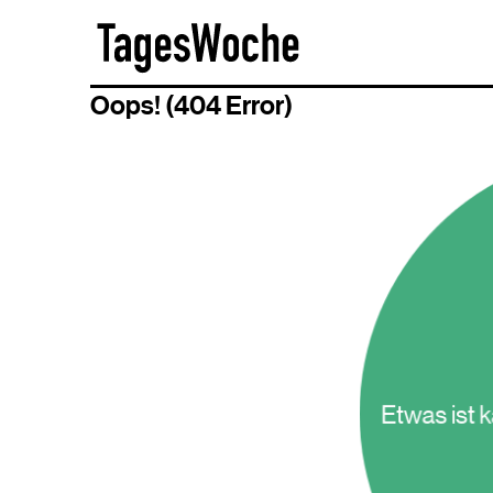
Skip
TagesWoche
to
content
Oops! (404 Error)
Etwas ist 