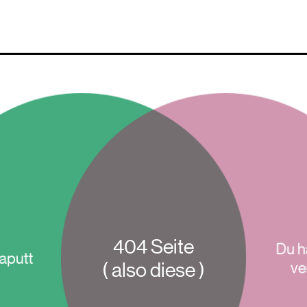
404 Seite
Du h
kaputt
( also diese )
ve