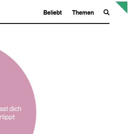
Beliebt
Themen
Search
ast dich
rtippt