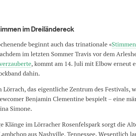
immen im Dreiländereck
henende beginnt auch das trinationale «
Stimmen
. Nachdem im letzten Sommer Travis vor dem Arles
verzauberte
, kommt am 14. Juli mit Elbow erneut e
Rockband dahin.
 Lörrach, das eigentliche Zentrum des Festivals, w
ewcomer Benjamin Clementine bespielt – eine mä
ina Simone.
ge Klänge im Lörracher Rosenfelspark sorgt die Alt
ambchop aus Nashville, Tennessee. Wesentlich lau