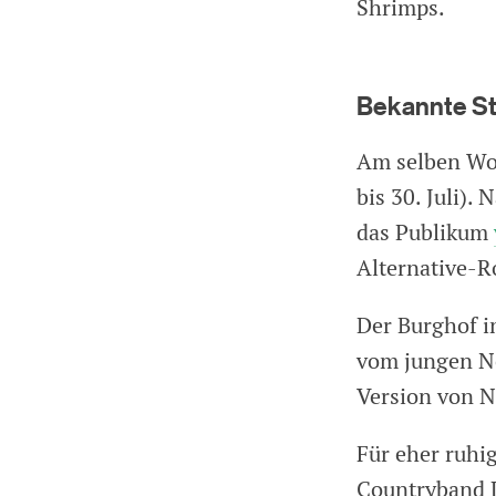
Shrimps.
Bekannte St
Am selben Woc
bis 30. Juli)
das Publikum
Alternative-
Der Burghof in
vom jungen N
Version von N
Für eher ruhi
Countryband L