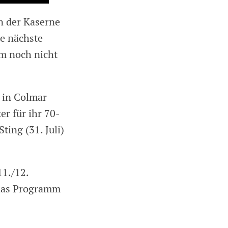
n der Kaserne
ie nächste
m noch nicht
 in Colmar
er für ihr 70-
ing (31. Juli)
11./12.
 das Programm