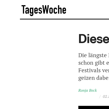
Skip
TagesWoche
to
content
Diese
Die längste
schon gibt 
Festivals ve
geizen dabe
Ronja Beck
/
02.