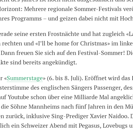
Horizont: Mehrere regionale Sommer-Festivals verö
 ihres Programms – und geizen dabei nicht mit Hoc
erade seine ersten Frostnächte und hat zugleich «L
 rechten und «I’ll be home for Christmas» im linke
Dann freuen Sie sich auf den Festival-Sommer! Di
e sind bereits angekündigt.
r «
Summerstage
» (6. bis 8. Juli). Eröffnet wird das
üsterstimme des englischen Sängers Passenger, des
auf Youtube schon über eine Milliarde Mal angeklic
 die Söhne Mannheims nach fünf Jahren in den M
n zurück, inklusive Sing-Prediger Xavier Naidoo.
sslich ein Schweizer Abend mit Pegasus, Lovebugs 