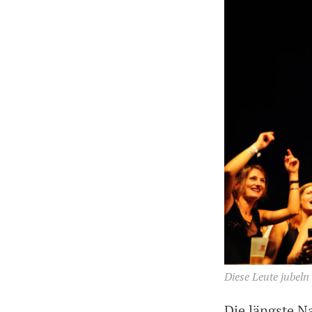
Diese Leute jubeln
Die längste N