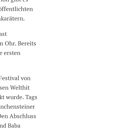
ffentlichten
hkarätern.
ast
n Ohr. Bereits
e ersten
 Festival von
sen Welthit
kt wurde. Tags
ünchensteiner
 Den Abschluss
und Baba