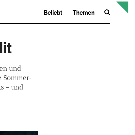
Beliebt
Themen
Search
it
den und
le Sommer-
ms – und