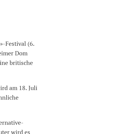
»-Festival (6.
heimer Dom
ine britische
ird am 18. Juli
nnliche
ernative-
ter wird es