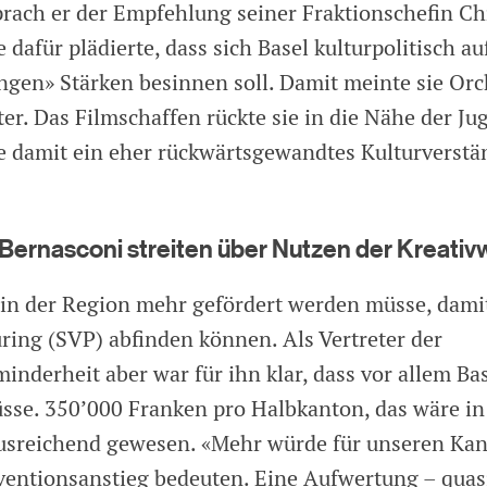
rach er der Empfehlung seiner Fraktionschefin Ch
e dafür plädierte, dass sich Basel kulturpolitisch au
ngen» Stärken besinnen soll. Damit meinte sie Orc
er. Das Filmschaffen rückte sie in die Nähe der Ju
e damit ein eher rückwärtsgewandtes Kulturverstä
Bernasconi streiten über Nutzen der Kreativ
 in der Region mehr gefördert werden müsse, damit
üring (SVP) abfinden können. Als Vertreter der
nderheit aber war für ihn klar, dass vor allem Ba
sse. 350’000 Franken pro Halbkanton, das wäre i
usreichend gewesen. «Mehr würde für unseren Kan
entionsanstieg bedeuten. Eine Aufwertung – quas