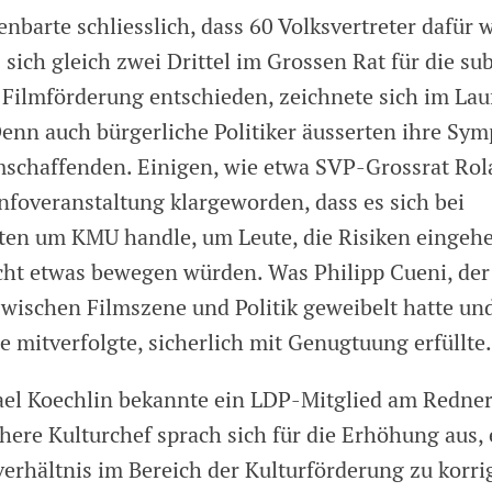
enbarte schliesslich, dass 60 Volksvertreter dafür 
sich gleich zwei Drittel im Grossen Rat für die sub
Filmförderung entschieden, zeichnete sich im Lau
enn auch bürgerliche Politiker äusserten ihre Sym
lmschaffenden. Einigen, wie etwa SVP-Grossrat Rol
nfoveranstaltung klargeworden, dass es sich bei
en um KMU handle, um Leute, die Risiken eingeh
echt etwas bewegen würden. Was Philipp Cueni, der 
zwischen Filmszene und Politik geweibelt hatte un
e mitverfolgte, sicherlich mit Genugtuung erfüllte.
el Koechlin bekannte ein LDP-Mitglied am Redner
here Kulturchef sprach sich für die Erhöhung aus, e
verhältnis im Bereich der Kulturförderung zu korri