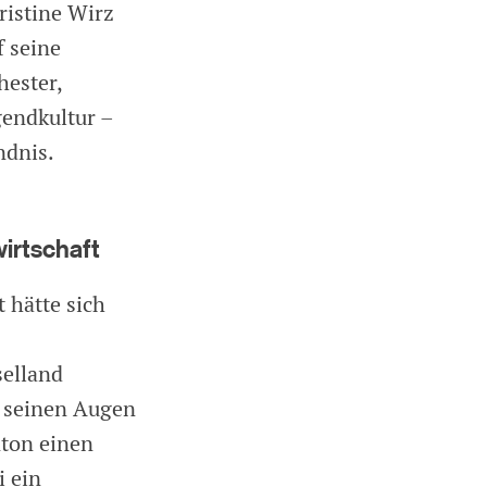
ristine Wirz
f seine
hester,
gendkultur –
ndnis.
wirtschaft
 hätte sich
selland
n seinen Augen
ton einen
i ein