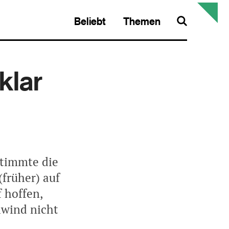
Beliebt
Themen
Search
klar
stimmte die
(früher) auf
f hoffen,
hwind nicht