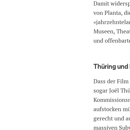
Damit widersp
von Planta, di
«jahrzehntela
Museen, Theat
und offenbart
Thüring und 
Dass der Film
sogar Joël Th
Kommissionsmi
aufstocken mü
gerecht und a
massiven Subv