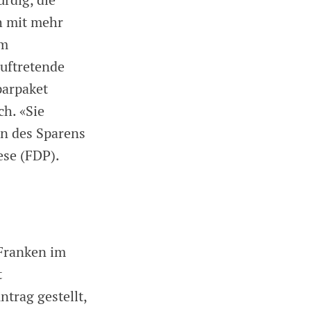
rdig, die
h mit mehr
mm
auftretende
parpaket
h. «Sie
en des Sparens
ese (FDP).
 Franken im
t
trag gestellt,