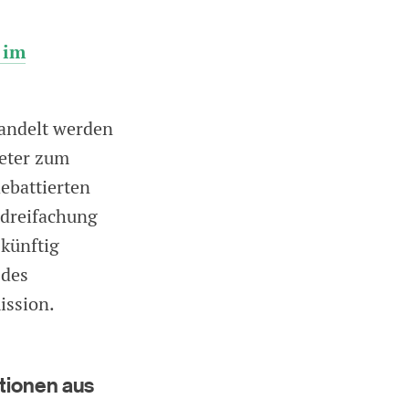
 im
rhandelt werden
reter zum
debattierten
rdreifachung
 künftig
 des
ission.
ntionen aus