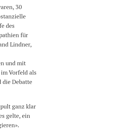
waren, 30
stanzielle
fe des
pathien für
and Lindner,
en und mit
im Vorfeld als
d die Debatte
pult ganz klar
s gelte, ein
gieren».