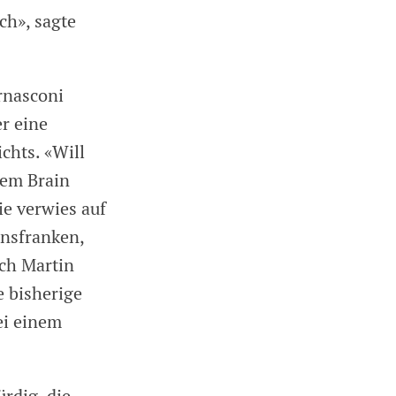
ch», sagte
rnasconi
er eine
chts. «Will
dem Brain
ie verwies auf
onsfranken,
uch Martin
 bisherige
ei einem