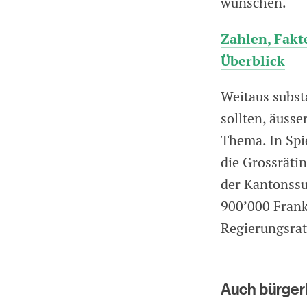
wünschen.
Zahlen, Fakt
Überblick
Weitaus substa
sollten, äuss
Thema. In Spie
die Grossräti
der Kantonssu
900’000 Frank
Regierungsrat
Auch bürgerl