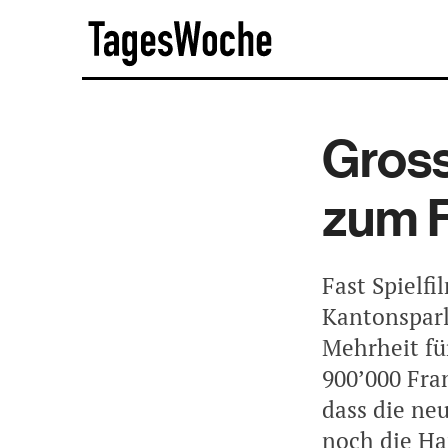
Skip
TagesWoche
to
content
Gross
zum F
Fast Spielfi
Kantonsparl
Mehrheit fü
900’000 Fran
dass die ne
noch die Ha