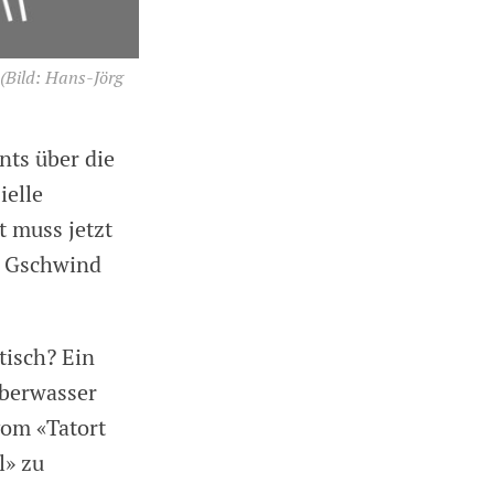
(Bild: Hans-Jörg
nts über die
ielle
t muss jetzt
a Gschwind
tisch? Ein
eberwasser
vom «Tatort
l» zu