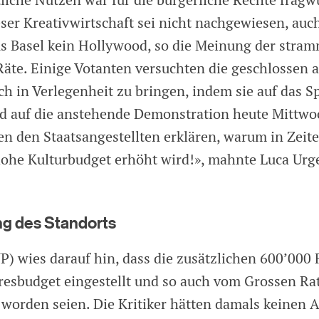
liche Nutzen war für die bürgerliche Rechte fragwü
ser Kreativwirtschaft sei nicht nachgewiesen, auc
s Basel kein Hollywood, so die Meinung der stra
Räte. Einige Votanten versuchten die geschlossen 
ch in Verlegenheit zu bringen, indem sie auf das S
d auf die anstehende Demonstration heute Mittwoc
en den Staatsangestellten erklären, warum in Zeit
ohe Kulturbudget erhöht wird!», mahnte Luca Urg
ng des Standorts
VP) wies darauf hin, dass die zusätzlichen 600’000
resbudget eingestellt und so auch vom Grossen Ra
worden seien. Die Kritiker hätten damals keinen An