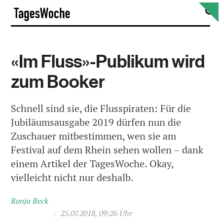
Skip
S
TagesWoche
to
content
«Im Fluss»-Publikum wird
zum Booker
Schnell sind sie, die Flusspiraten: Für die
Jubiläumsausgabe 2019 dürfen nun die
Zuschauer mitbestimmen, wen sie am
Festival auf dem Rhein sehen wollen – dank
einem Artikel der TagesWoche. Okay,
vielleicht nicht nur deshalb.
Ronja Beck
/
25.07.2018, 09:26 Uhr