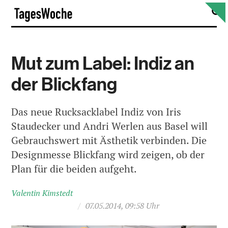
Skip
S
TagesWoche
to
content
Mut zum Label: Indiz an
der Blickfang
Das neue Rucksacklabel Indiz von Iris
Staudecker und Andri Werlen aus Basel will
Gebrauchswert mit Ästhetik verbinden. Die
Designmesse Blickfang wird zeigen, ob der
Plan für die beiden aufgeht.
Valentin Kimstedt
/
07.05.2014, 09:58 Uhr