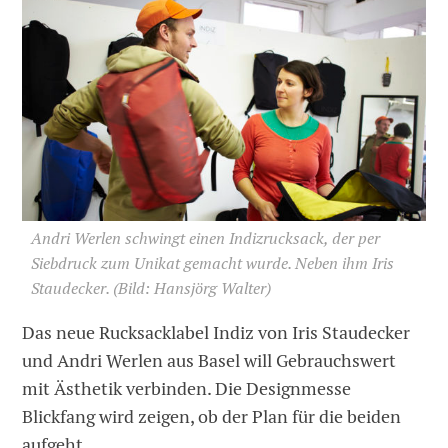
Andri Werlen schwingt einen Indizrucksack, der per
Siebdruck zum Unikat gemacht wurde. Neben ihm Iris
Staudecker.
(Bild: Hansjörg Walter)
Das neue Rucksacklabel Indiz von Iris Staudecker
und Andri Werlen aus Basel will Gebrauchswert
mit Ästhetik verbinden. Die Designmesse
Blickfang wird zeigen, ob der Plan für die beiden
aufgeht.