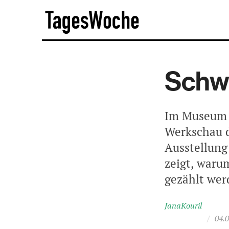
Skip
TagesWoche
to
content
Schwe
Im Museum T
Werkschau d
Ausstellung
zeigt, waru
gezählt wer
JanaKouril
/
04.0