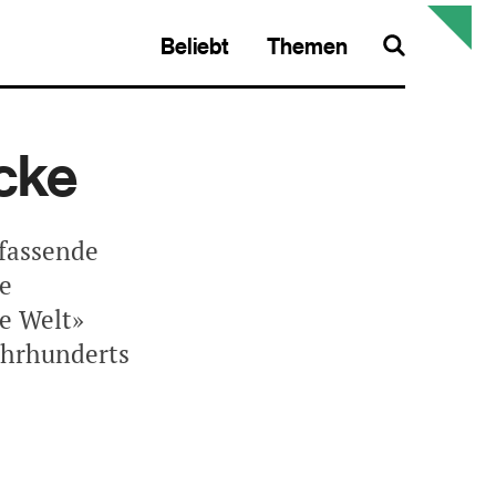
Beliebt
Themen
Search
cke
fassende
ie
ue Welt»
Jahrhunderts