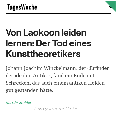
Skip
S
TagesWoche
to
content
Von Laokoon leiden
lernen: Der Tod eines
Kunsttheoretikers
Johann Joachim Winckelmann, der «Erfinder
der idealen Antike», fand ein Ende mit
Schrecken, das auch einem antiken Helden
gut gestanden hätte.
Martin Stohler
/
08.09.2018, 01:55 Uhr