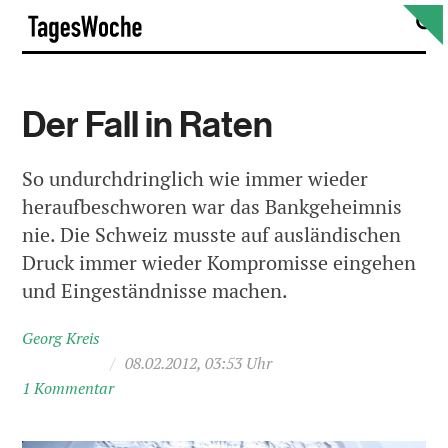
Skip
S
TagesWoche
to
content
Der Fall in Raten
So undurchdringlich wie immer wieder
heraufbeschworen war das Bankgeheimnis
nie. Die Schweiz musste auf ausländischen
Druck immer wieder Kompromisse eingehen
und Eingeständnisse machen.
Georg Kreis
/
08.02.2012, 03:53 Uhr
1 Kommentar