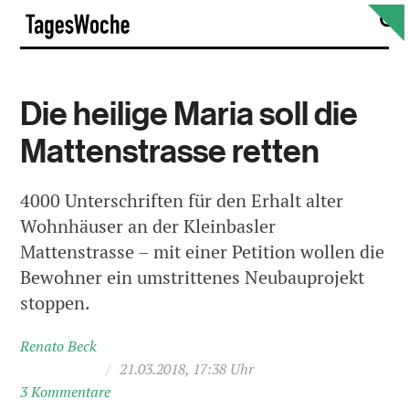
Skip
S
TagesWoche
to
content
Die heilige Maria soll die
Mattenstrasse retten
4000 Unterschriften für den Erhalt alter
Wohnhäuser an der Kleinbasler
Mattenstrasse – mit einer Petition wollen die
Bewohner ein umstrittenes Neubauprojekt
stoppen.
Renato Beck
/
21.03.2018, 17:38 Uhr
3 Kommentare