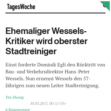
Skip
S
TagesWoche
to
content
Ehemaliger Wessels-
Kritiker wird oberster
Stadtreiniger
Einst forderte Dominik Egli den Rücktritt von
Bau- und Verkehrsdirektor Hans-Peter
Wessels. Nun ernennt Wessels den 57-
Jährigen zum neuen Leiter Stadtreinigung.
Yen Duong
/
30.03.2017, 00:55 Uhr
6 Kommentare