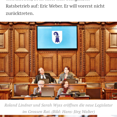
Ratsbetrieb auf: Eric Weber. Er will vorerst nicht
zurücktreten.
Roland Lindner und Sarah Wyss eröffnen die neue Legislatur
im Grossen Rat.
(Bild: Hans-Jörg Walter)