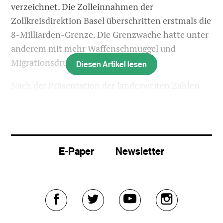
verzeichnet. Die Zolleinnahmen der
Zollkreisdirektion Basel überschritten erstmals die
8-Milliarden-Grenze. Die Grenzwache hatte unter
anderem mit mehr Waffenschmuggel und
Migrationsdruck zu tun.
Diesen Artikel lesen
Nach der Präsentation der landesweiten Zahlen
am Vortag legten am Mittwoch auch die
Zollkreisdirektion und das Grenzwachtkommando
in Basel ihre Bilanz des vergangenen Jahres vor.
Rund 15 Millionen Verzollungen wurden im
E-Paper
Newsletter
vergangenen Jahr im Zollkreis an der Grenze
zwischen Roggenburg BL und Kaiserstuhl AG
vorgenommen.
Die Grenzwachtregion hatte ausser mehr
Externer
Externer
Externer
Externer
Waffenschmuggel einen sprunghaften Anstieg