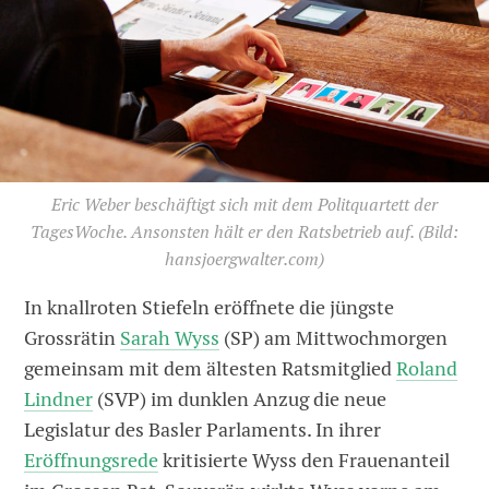
Eric Weber beschäftigt sich mit dem Politquartett der
TagesWoche. Ansonsten hält er den Ratsbetrieb auf.
(Bild:
hansjoergwalter.com)
In knallroten Stiefeln eröffnete die jüngste
Grossrätin
Sarah Wyss
(SP) am Mittwochmorgen
gemeinsam mit dem ältesten Ratsmitglied
Roland
Lindner
(SVP) im dunklen Anzug die neue
Legislatur des Basler Parlaments. In ihrer
Eröffnungsrede
kritisierte Wyss den Frauenanteil