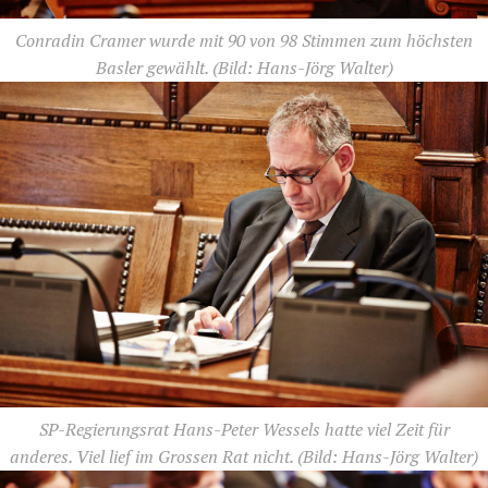
Conradin Cramer wurde mit 90 von 98 Stimmen zum höchsten
Basler gewählt.
(Bild: Hans-Jörg Walter)
SP-Regierungsrat Hans-Peter Wessels hatte viel Zeit für
anderes. Viel lief im Grossen Rat nicht.
(Bild: Hans-Jörg Walter)