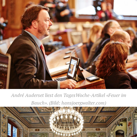
André Auderset liest den TagesWoche-Artikel «Feuer im
Bauch».
(Bild: hansjoergwalter.com)