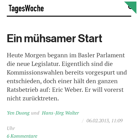
Skip
S
TagesWoche
to
content
Ein mühsamer Start
Heute Morgen begann im Basler Parlament
die neue Legislatur. Eigentlich sind die
Kommissionswahlen bereits vorgespurt und
entschieden, doch einer hält den ganzen
Ratsbetrieb auf: Eric Weber. Er will vorerst
nicht zurücktreten.
Yen Duong
Hans-Jörg Walter
/
06.02.2013, 11:09
Uhr
6 Kommentare