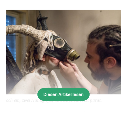
Diesen Artikel lesen
Noch ein, zwei Handgriffe, und Baphomet ist parat.
Dämon
Baphomet
röchelt nach Luft und muss
dringend mal. «Einen Versuch noch, okay?», sagt