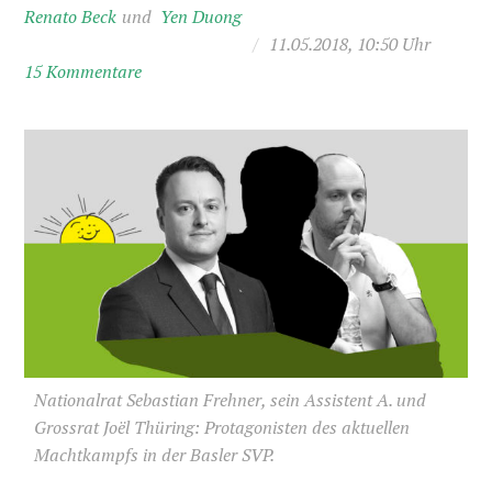
Renato Beck
Yen Duong
/
11.05.2018, 10:50 Uhr
15 Kommentare
Nationalrat Sebastian Frehner, sein Assistent A. und
Grossrat Joël Thüring: Protagonisten des aktuellen
Machtkampfs in der Basler SVP.