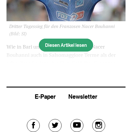
Dritter Tagessieg für den Franzosen Nacer Bouhanni
(Bild: SI)
Diesen Artikel lesen
Wie in Bari und Foligno erweist sich Nacer
Bouhanni auch in Salsomaggiore Terme als der
schnellste Sprinter im Giro-Feld. Der Franzose
gewinnt die 10. Etappe vor Giacomo Nizzolo und
Michael Matthews.
Bouhanni konnte den Italiener Nizzolo auf den
E-Paper
Newsletter
letzten Metern der über 173 km führenden
Flachetappe von Modena nach Salsomaggiore
Terme aus dem Windschatten noch überholen.
Knapp dahinter wurde der Australier Matthews,