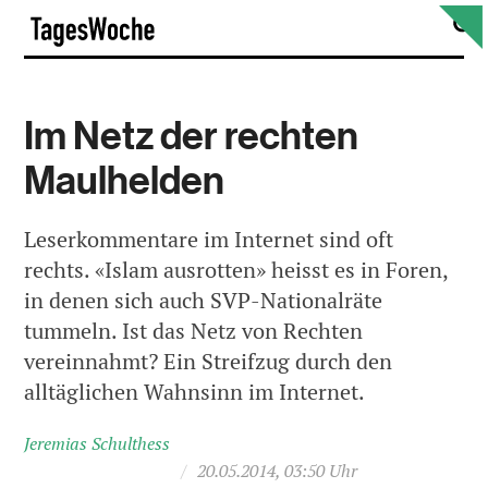
Skip
S
TagesWoche
to
content
Im Netz der rechten
Maulhelden
Leserkommentare im Internet sind oft
rechts. «Islam ausrotten» heisst es in Foren,
in denen sich auch SVP-Nationalräte
tummeln. Ist das Netz von Rechten
vereinnahmt? Ein Streifzug durch den
alltäglichen Wahnsinn im Internet.
Jeremias Schulthess
/
20.05.2014, 03:50 Uhr