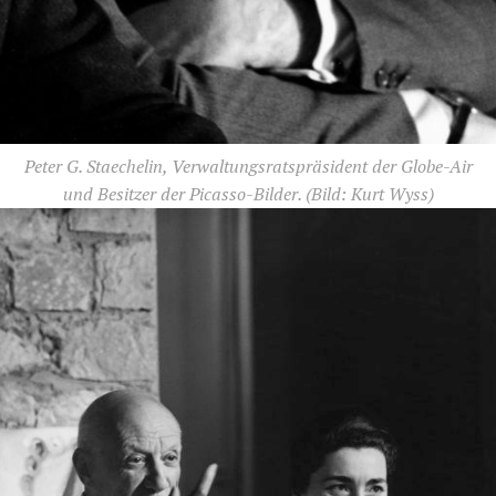
Peter G. Staechelin, Verwaltungsratspräsident der Globe-Air
und Besitzer der Picasso-Bilder.
(Bild: Kurt Wyss)