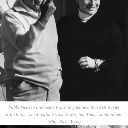
Pablo Picasso und seine Frau Jacqueline bitten den Basler
Kunstmuseumsdirektor Franz Meyer, ins Atelier zu kommen.
(Bild: Kurt Wyss)