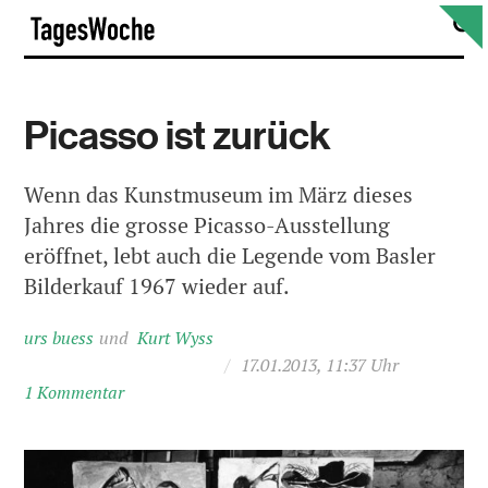
Skip
S
TagesWoche
to
content
Picasso ist zurück
Wenn das Kunstmuseum im März dieses
Jahres die grosse Picasso-Ausstellung
eröffnet, lebt auch die Legende vom Basler
Bilderkauf 1967 wieder auf.
urs buess
Kurt Wyss
/
17.01.2013, 11:37 Uhr
1 Kommentar