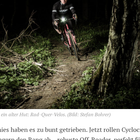
 ein alter Hut: Rad-Quer-Velos.
(Bild: Stefan Bohrer)
ies haben es zu bunt getrieben. Jetzt rollen Cyclo
gern den Rang ab – robuste Off-Roader, perfekt fü