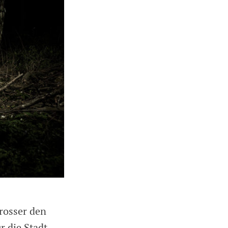
crosser den
r die Stadt.