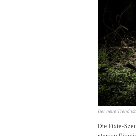
Der neue Trend ist
Die Fixie-Szen
starren Eingän