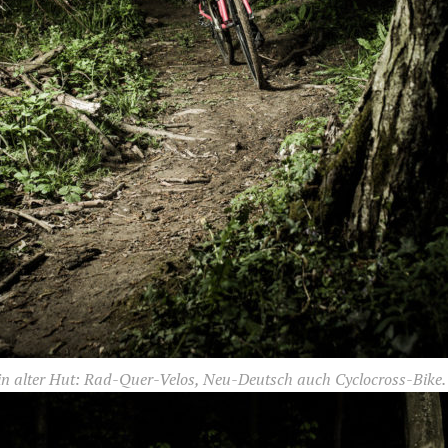
ein alter Hut: Rad-Quer-Velos, Neu-Deutsch auch Cyclocross-Bike.