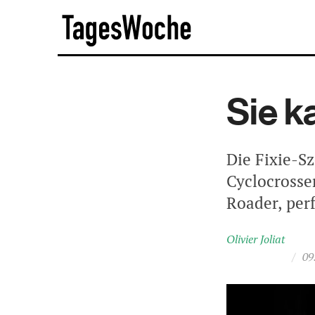
Skip
TagesWoche
to
content
Sie 
Die Fixie-Sz
Cyclocrosse
Roader, perf
Olivier Joliat
/
09