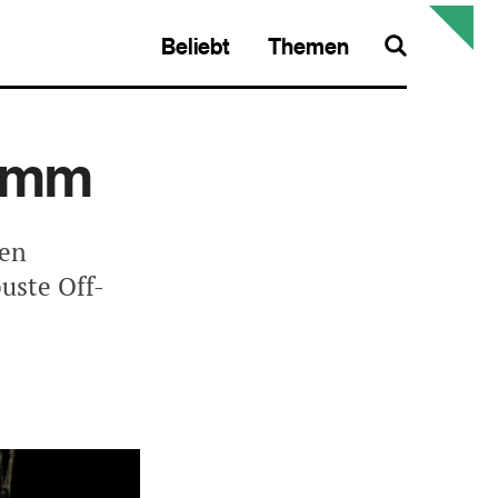
Beliebt
Themen
Search
lamm
len
uste Off-