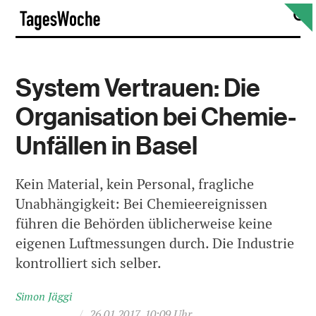
Skip
S
TagesWoche
to
content
System Vertrauen: Die
Organisation bei Chemie-
Unfällen in Basel
Kein Material, kein Personal, fragliche
Unabhängigkeit: Bei Chemieereignissen
führen die Behörden üblicherweise keine
eigenen Luftmessungen durch. Die Industrie
kontrolliert sich selber.
Simon Jäggi
/
26.01.2017, 10:09 Uhr