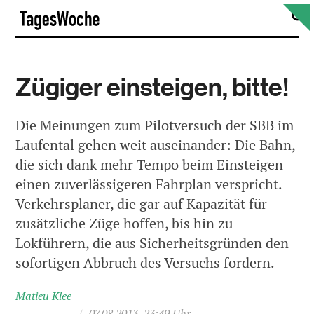
Skip
S
TagesWoche
to
content
Zügiger einsteigen, bitte!
Die Meinungen zum Pilotversuch der SBB im
Laufental gehen weit auseinander: Die Bahn,
die sich dank mehr Tempo beim Einsteigen
einen zuverlässigeren Fahrplan verspricht.
Verkehrsplaner, die gar auf Kapazität für
zusätzliche Züge hoffen, bis hin zu
Lokführern, die aus Sicherheitsgründen den
sofortigen Abbruch des Versuchs fordern.
Matieu Klee
/
07.08.2013, 23:49 Uhr