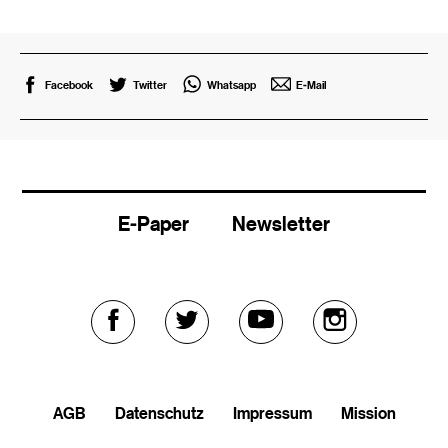
Facebook
Twitter
Whatsapp
E-Mail
E-Paper
Newsletter
Externer
Externer
Externer
Externer
Link
Link
Link
Link
AGB
Datenschutz
Impressum
Mission
zu
zu
zu
zu