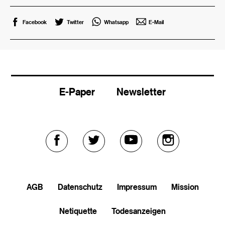
Facebook
Twitter
Whatsapp
E-Mail
E-Paper
Newsletter
Externer
Externer
Externer
Externer
Link
Link
Link
Link
AGB
Datenschutz
Impressum
Mission
zu
zu
zu
zu
Netiquette
Todesanzeigen
facebook
twitter
youtube
soundcloud