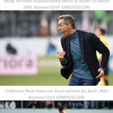
Vaclik, der einen ausgezeichneten Match im Basler Tor macht.
(Bild: Keystone/GIAN EHRENZELLER)
Cheftrainer Paulo Sousa von Basel während des Spiels.
(Bild:
Keystone/GIAN EHRENZELLER)