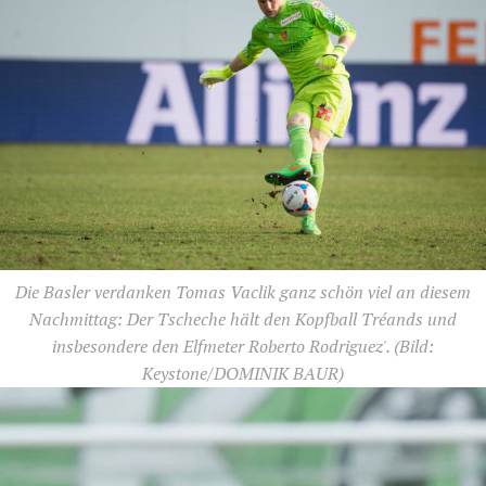
Die Basler verdanken Tomas Vaclik ganz schön viel an diesem
Nachmittag: Der Tscheche hält den Kopfball Tréands und
insbesondere den Elfmeter Roberto Rodriguez'.
(Bild:
Keystone/DOMINIK BAUR)