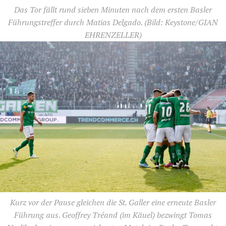
Das Tor fällt rund sieben Minuten nach dem ersten Basler
Führungstreffer durch Matias Delgado.
(Bild: Keystone/GIAN
EHRENZELLER)
Kurz vor der Pause gleichen die St. Galler eine erneute Basler
Führung aus. Geoffrey Tréand (im Käuel) bezwingt Tomas