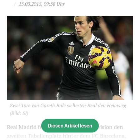
/
15.03.2015, 09:58 Uhr
Zwei Tore von Gareth Bale sicherten Real den Heimsieg
(Bild: SI)
Diesen Artikel lesen
Real Madrid festigt in der Primera Division den
zweiten Tabellenplatz hinter dem FC Barcelona.