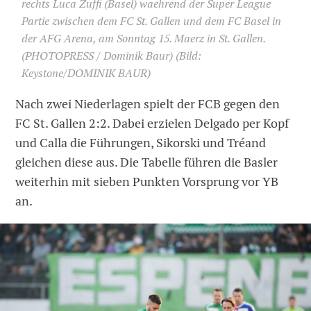
rechts Luca Zuffi (Basel) waehrend der Super League
Partie zwischen dem FC St. Gallen und dem FC Basel in
der AFG Arena, am Sonntag 15. Maerz in St. Gallen.
(PHOTOPRESS / Dominik Baur)
(Bild:
Keystone/DOMINIK BAUR)
Nach zwei Niederlagen spielt der FCB gegen den
FC St. Gallen 2:2. Dabei erzielen Delgado per Kopf
und Calla die Führungen, Sikorski und Tréand
gleichen diese aus. Die Tabelle führen die Basler
weiterhin mit sieben Punkten Vorsprung vor YB
an.