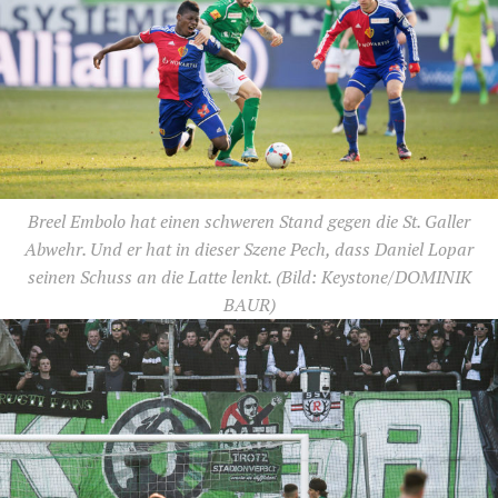
Breel Embolo hat einen schweren Stand gegen die St. Galler
Abwehr. Und er hat in dieser Szene Pech, dass Daniel Lopar
seinen Schuss an die Latte lenkt.
(Bild: Keystone/DOMINIK
BAUR)