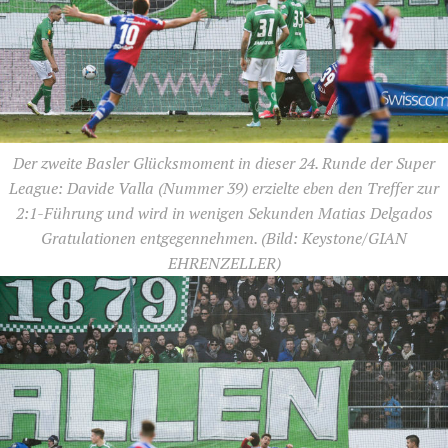
Der zweite Basler Glücksmoment in dieser 24. Runde der Super
League: Davide Valla (Nummer 39) erzielte eben den Treffer zur
2:1-Führung und wird in wenigen Sekunden Matias Delgados
Gratulationen entgegennehmen.
(Bild: Keystone/GIAN
EHRENZELLER)