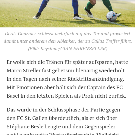
Derlis Gonzalez schiesst mehrfach auf das Tor und provoziert
damit unter anderem den Ablenker, der zu Callas Treffer führt.
(Bild: Keystone/GIAN EHRENZELLER)
Er wolle sich die Tränen für später aufsparen, hatte
Marco Streller fast gebetsmühlenartig wiederholt
in den Tagen nach seiner Rücktrittsankündigung.
Mit Emotionen aber hält sich der Captain des FC
Basel in den letzten Spielen als Profi nicht zurück.
Das wurde in der Schlussphase der Partie gegen
den FC St. Gallen überdeutlich, als er sich über
Stéphane Besle beugte und dem Gegenspieler
wohl wenig nette Worte überbrachte. Vielleicht