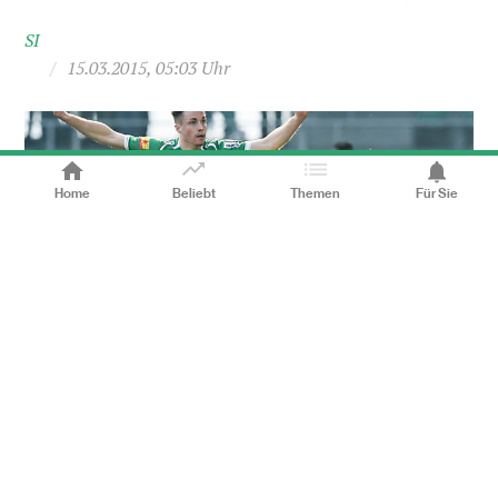
SI
/
15.03.2015, 05:03 Uhr
Home
Beliebt
Themen
Für Sie
Der St. Galler Facchinetti (links) im Duell mit Callà
(Bild:
Diesen Artikel lesen
SI)