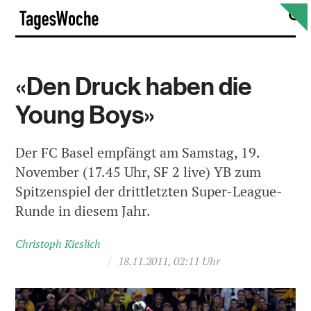
Skip
S
TagesWoche
to
content
«Den Druck haben die
Young Boys»
Der FC Basel empfängt am Samstag, 19.
November (17.45 Uhr, SF 2 live) YB zum
Spitzenspiel der drittletzten Super-League-
Runde in diesem Jahr.
Christoph Kieslich
/
18.11.2011, 02:11 Uhr